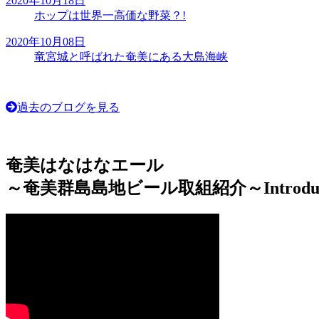
2020年10月18日
ホップは世界一高価な野菜？!
2020年10月08日
竜宮城と呼ばれた奄美にある大島海峡
過去のブログを見る
奄美はなはなエール
～奄美群島島地ビール取組紹介～
Introdu