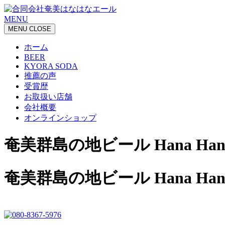
MENU
MENU
CLOSE
ホーム
BEER
KYORA SODA
推薦の声
受賞歴
お取扱い店舗
会社概要
オンラインショップ
奄美群島の地ビール Hana Hana
奄美群島の地ビール Hana Hana