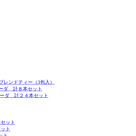
ブレンドティー（3包入）
ソーダ 計８本セット
ソーダ 計２４本セット
本セット
セット
ット