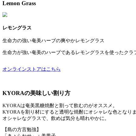
Lemon Grass
レモングラス
生命力の強い奄美ハーブの爽やかレモングラス
生命力が強い奄美のハーブであるレモングラスを使ったクラ
オンラインストアはこちら
KYORAの美味しい割り方
KYORAは奄美黒糖焼酎と割って飲むのがオススメ。
KYORAを割り材にすると透明な焼酎にオシャレな色となり
オシャレなグラスで、飲めば気分も晴れやかに。
【島の方言勉強】
「きょらねせ」：美男子