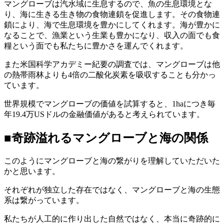
マングローブは汽水域に生息するので、魚の生息環境とな
り、海に生きる生き物の食物連鎖を促進します。その食物連
鎖により、海で生息環境を豊かにしてくれます。海が豊かに
なることで、漁業という生業も豊かになり、収入の面でも食
糧という面でも私たちに豊かさを運んでくれます。
また米国科学アカデミー紀要の調査では、マングローブは他
の熱帯雨林よりも4倍の二酸化炭素を吸収することも分かっ
ています。
世界規模でマングローブの価値を試算すると、1haにつき毎
年19.4万USドルの金融価値があると考えられています。
■奇跡溢れるマングローブと海の関係
このようにマングローブと海の繋がりを理解していただいた
かと思います。
それぞれが独立した存在ではなく、マングローブと海の生態
系は繋がっています。
私たちが人工的に作り出した自然ではなく、本当に奇跡的に