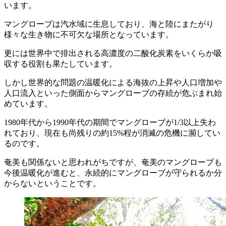
います。
マングローブは汽水域に生息しており、海と陸にまたがり
様々な生き物に不可欠な場所となっています。
更には世界中で排出される高濃度の二酸化炭素をいくらか吸
収する役割も果たしています。
しかし世界的な問題の温暖化による海抜の上昇や人口増加や
人口流入といった側面からマングローブの存続が危ぶまれ始
めています。
1980年代から1990年代の期間でマングローブが1/3以上失わ
れており、現在も尚残りの約15%程が消滅の危機に瀕してい
るのです。
奄美も関係ないと思われがちですが、奄美のマングローブも
今後温暖化が進むと、永続的にマングローブが守られるか分
からないということです。