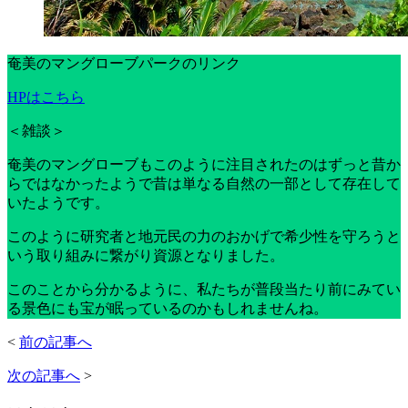
奄美のマングローブパークのリンク
HPはこちら
＜雑談＞
奄美のマングローブもこのように注目されたのはずっと昔か
らではなかったようで昔は単なる自然の一部として存在して
いたようです。
このように研究者と地元民の力のおかげで希少性を守ろうと
いう取り組みに繋がり資源となりました。
このことから分かるように、私たちが普段当たり前にみてい
る景色にも宝が眠っているのかもしれませんね。
<
前の記事へ
次の記事へ
>