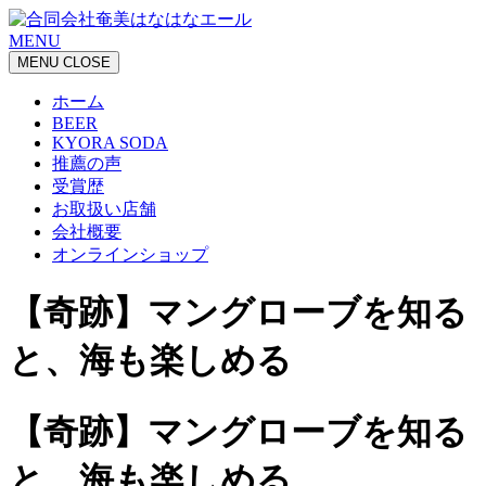
MENU
MENU
CLOSE
ホーム
BEER
KYORA SODA
推薦の声
受賞歴
お取扱い店舗
会社概要
オンラインショップ
【奇跡】マングローブを知る
と、海も楽しめる
【奇跡】マングローブを知る
と、海も楽しめる