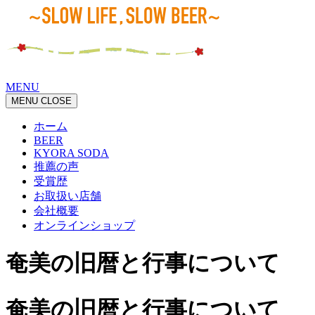
MENU
MENU
CLOSE
ホーム
BEER
KYORA SODA
推薦の声
受賞歴
お取扱い店舗
会社概要
オンラインショップ
奄美の旧暦と行事について
奄美の旧暦と行事について