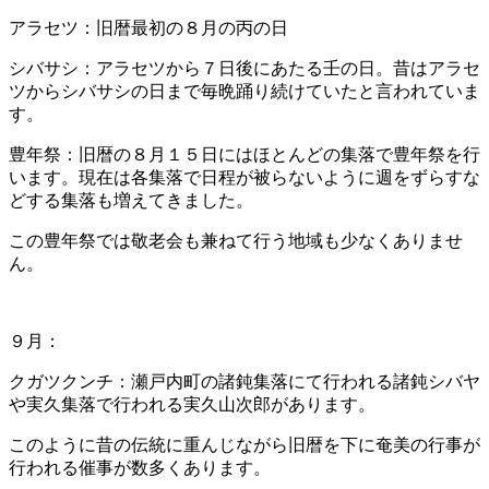
アラセツ：旧暦最初の８月の丙の日
シバサシ：アラセツから７日後にあたる壬の日。昔はアラセ
ツからシバサシの日まで毎晩踊り続けていたと言われていま
す。
豊年祭：旧暦の８月１５日にはほとんどの集落で豊年祭を行
います。現在は各集落で日程が被らないように週をずらすな
どする集落も増えてきました。
この豊年祭では敬老会も兼ねて行う地域も少なくありませ
ん。
９月：
クガツクンチ：瀬戸内町の諸鈍集落にて行われる諸鈍シバヤ
や実久集落で行われる実久山次郎があります。
このように昔の伝統に重んじながら旧暦を下に奄美の行事が
行われる催事が数多くあります。